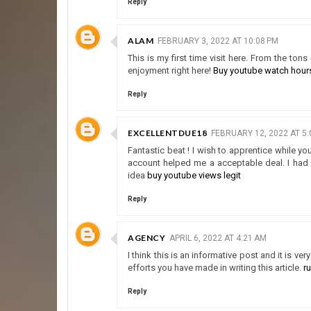
Reply
ALAM
FEBRUARY 3, 2022 AT 10:08 PM
This is my first time visit here. From the ton
enjoyment right here!
Buy youtube watch hour
Reply
EXCELLENTDUE18
FEBRUARY 12, 2022 AT 5:
Fantastic beat ! I wish to apprentice while 
account helped me a acceptable deal. I had b
idea
buy youtube views legit
Reply
AGENCY
APRIL 6, 2022 AT 4:21 AM
I think this is an informative post and it is v
efforts you have made in writing this article.
r
Reply