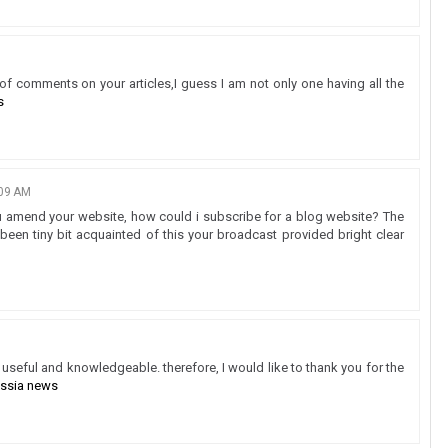
s of comments on your articles,I guess I am not only one having all the
s
09 AM
you amend your website, how could i subscribe for a blog website? The
een tiny bit acquainted of this your broadcast provided bright clear
ery useful and knowledgeable. therefore, I would like to thank you for the
ussia news