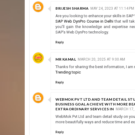
BRIJESH SHARMA
MAY 24, 2023 AT 11:14 PM
Are you looking to enhance your skills in SAP
SAP Web DynPro Course in Delhi
that will ta
you'll gain the knowledge and expertise ne
SAP's Web DynPro technology.
Reply
MR KAMAL
MARCH 20, 2025 AT 9:00 AM
Thanks for sharing the best information, I am 
Trending topic
Reply
WEBMOK PVT LTD AND TEAM DETAIL STU
BUSINESS GOAL ACHIEVE WITH MORE BE
EXTRAORDINARY SERVICES IN
MARCH 17, 
WebMok Pvt Ltd and team detail study on you
more beautifully ways and reduce time and expe
Reply