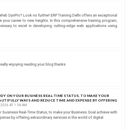
 Web DynPro? Look no further! ERP Training Delhi offers an exceptional
ke your career to new heights. In this comprehensive training program,
cessary to excel in developing cutting-edge web applications using
really enjoying reading your blog thanks
DY ON YOUR BUSINESS REAL-TIME STATUS, TO MAKE YOUR
AUTIFULLY WAYS AND REDUCE TIME AND EXPENSE BY OFFERING
2026 AT 1:58 AM
r business Real-Time Status, to make your Business Goal achieve with
nse by offering extraordinary services in the world of digital.