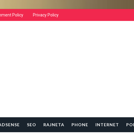
ment Policy
Privacy Policy
ADSENSE
SEO
RAJNETA
PHONE
INTERNET
PO